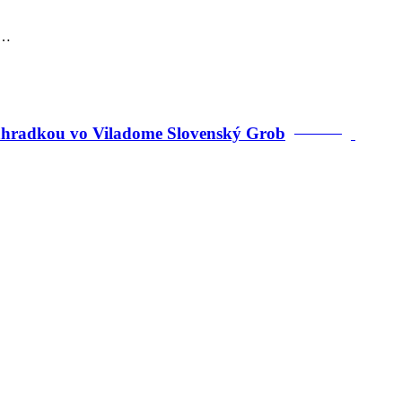
o…
záhradkou vo Viladome Slovenský Grob
PREDANÉ