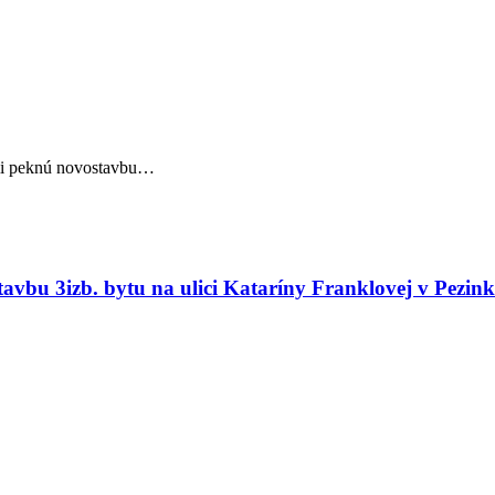
i peknú novostavbu…
vbu 3izb. bytu na ulici Kataríny Franklovej v Pezink