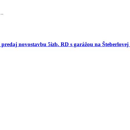
o…
redaj novostavbu 5izb. RD s garážou na Šteberlovej 