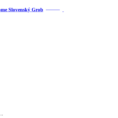
dome Slovenský Grob
PREDANÉ
o…