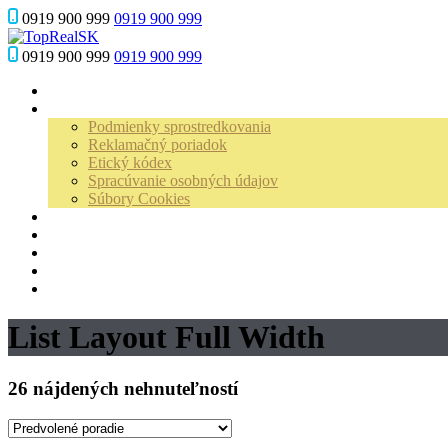
‎0919 900 999
‎0919 900 999
‎0919 900 999
‎0919 900 999
Home
O nás
Podmienky sprostredkovania
Reklamačný poriadok
Etický kódex
Spracúvanie osobných údajov
Súbory Cookies
Predať / prenajať
Ponuka
3D prehliadka
Referencie
Kontakt
List Layout Full Width
26 nájdených nehnuteľností