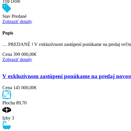
Typ
Dom
Stav
Predané
Zobraziť detaily
Popis
… PREDANÉ ! V exkluzívnom zastúpení ponúkame na predaj veľm
Cena
399 000,00€
Zobraziť detaily
V exkluzívnom zastúpení ponúkame na predaj novosta
Cena
145 000,00€
Plocha
89,70
Izby
3