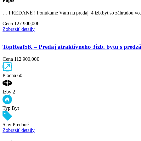
Popis
… PREDANÉ ! Ponúkame Vám na predaj 4 izb.byt so záhradou v
Cena
127 900,00€
Zobraziť detaily
TopRealSK – Predaj atraktívneho 3izb. bytu s pred
Cena
112 900,00€
Plocha
60
Izby
2
Typ
Byt
Stav
Predané
Zobraziť detaily