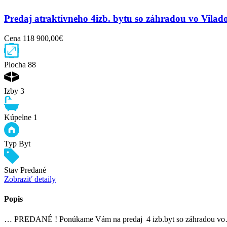
Predaj atraktívneho 4izb. bytu so záhradou vo Vila
Cena
118 900,00€
Plocha
88
Izby
3
Kúpelne
1
Typ
Byt
Stav
Predané
Zobraziť detaily
Popis
… PREDANÉ ! Ponúkame Vám na predaj 4 izb.byt so záhradou v