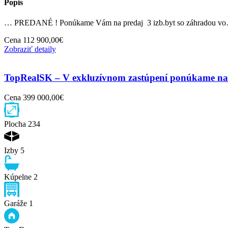
Popis
… PREDANÉ ! Ponúkame Vám na predaj 3 izb.byt so záhradou v
Cena
112 900,00€
Zobraziť detaily
TopRealSK – V exkluzívnom zastúpení ponúkame na p
Cena
399 000,00€
Plocha
234
Izby
5
Kúpelne
2
Garáže
1