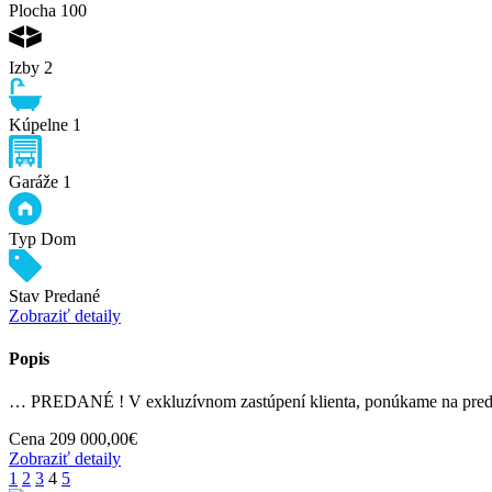
Plocha
100
Izby
2
Kúpelne
1
Garáže
1
Typ
Dom
Stav
Predané
Zobraziť detaily
Popis
… PREDANÉ ! V exkluzívnom zastúpení klienta, ponúkame na preda
Cena
209 000,00€
Zobraziť detaily
1
2
3
4
5