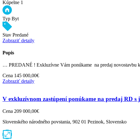
Kúpelne
1
Typ
Byt
Stav
Predané
Zobraziť detaily
Popis
… PREDANÉ ! Exkluzívne Vám ponúkame na predaj novostavbu k
Cena
145 000,00€
Zobraziť detaily
V exkluzívnom zastúpení ponúkame na predaj RD s je
Cena
209 000,00€
Slovenského národného povstania, 902 01 Pezinok, Slovensko